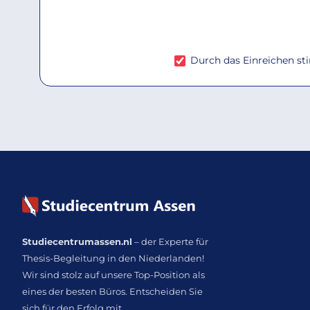
Durch das Einreichen s
Studiecentrumassen.nl
– der Experte für
Thesis-Begleitung in den Niederlanden!
Wir sind stolz auf unsere Top-Position als
eines der besten Büros. Entscheiden Sie
sich für den Erfolg mit