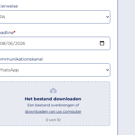
tierweise
adline
*
ommunikationskanal
Het bestand downloaden
Een bestand overbrengen of
downloaden van uw computer
0
von 10