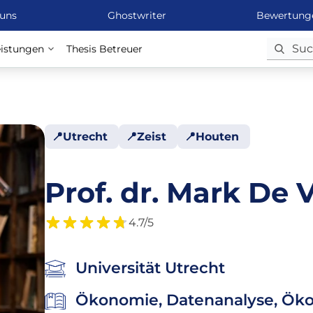
 uns
Ghostwriter
Bewertung
eistungen
Thesis Betreuer
Utrecht
Zeist
Houten
Prof. dr. Mark De V
4.7/5
Universität Utrecht
Ökonomie, Datenanalyse, Ökon