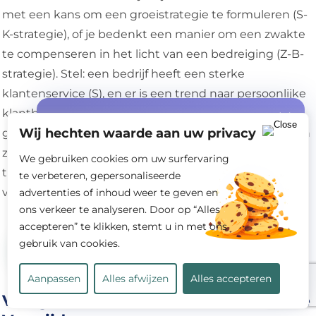
met een kans om een groeistrategie te formuleren (S-
K-strategie), of je bedenkt een manier om een zwakte
te compenseren in het licht van een bedreiging (Z-B-
strategie). Stel: een bedrijf heeft een sterke
klantenservice (S), en er is een trend naar persoonlijke
klantbeleving (K). Dat kan leiden tot een strategie
Speciale aanbieding
Wij hechten waarde aan uw privacy
gericht op premium dienstverlening. Omgekeerd: een
gratis offerte +
START10%
korting
zwakke IT-infrastructuur (Z) gecombineerd met
We gebruiken cookies om uw surfervaring
op jouw eerste opdracht!
technologische ontwikkelingen in de branche (B)
te verbeteren, gepersonaliseerde
vereist actie om achterstand te voorkomen.
advertenties of inhoud weer te geven en
ons verkeer te analyseren. Door op “Alles
accepteren” te klikken, stemt u in met ons
Tips voor een Effectieve
gebruik van cookies.
SWOT-analyse in je Scriptie
Bereken mijn kosten
Aanpassen
Alles afwijzen
Alles accepteren
Veelgemaakte Fouten en Hoe Deze te