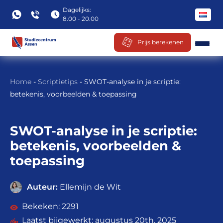
Dagelijks:
8.00 - 20.00
Prijs berekenen
Ga
naar
Home
-
Scriptietips
-
SWOT-analyse in je scriptie:
inhoud
betekenis, voorbeelden & toepassing
SWOT-analyse in je scriptie:
betekenis, voorbeelden &
toepassing
Auteur:
Ellemijn de Wit
2291
augustus 20th, 2025