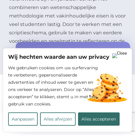
combineren van wetenschappelijke
methodologie met vakinhoudelijke eisen is voor
veel studenten lastig. Door te werken met een
scriptieschema, gebruik te maken van eerdere
voorbeelden en regelmatig te reflecteren op de
opbouw, kunnen zij beter balanceren tussen
Speciale aanbieding
Wij hechten waarde aan uw privacy
vorm en inhoud.
gratis offerte +
START10%
korting
We gebruiken cookies om uw surfervaring
op jouw eerste opdracht!
te verbeteren, gepersonaliseerde
advertenties of inhoud weer te geven en
ons verkeer te analyseren. Door op “Alles
Stappenplan voor het
accepteren” te klikken, stemt u in met ons
gebruik van cookies.
schrijven van een
strafrecht scriptie
Bereken mijn kosten
Aanpassen
Alles afwijzen
Alles accepteren
Een succesvolle strafrechtelijke scriptie begint