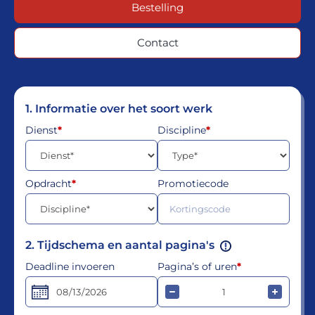
Bestelling
Contact
1. Informatie over het soort werk
Dienst
*
Discipline
*
Opdracht
*
Promotiecode
Voor diensten zoals Huiswerkbegeleiding, Scriptiebegeleiding, Studiecoaching, Scriptiehulp, Coaching en Examentraining wordt de prijs berekend op basis van het aantal uren dat nodig is voor de bege
2. Tijdschema en aantal pagina's
Deadline invoeren
Pagina’s of uren
*