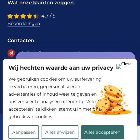
Wat onze klanten zeggen
4,7 / 5
Beoordelingen
Contacten
info@studiecentrumassen.nl
Speciale aanbieding
+31 6 22950297
Wij hechten waarde aan uw privacy
gratis offerte +
START10%
korting
We gebruiken cookies om uw surfervaring
op jouw eerste opdracht!
Betaalmethoden
te verbeteren, gepersonaliseerde
advertenties of inhoud weer te geven en
ons verkeer te analyseren. Door op “Alles
accepteren” te klikken, stemt u in met ons
gebruik van cookies.
© Copyright 2017 – 2026 | Studiecentrumassen.nl | Alle
rechten voorbehouden
Bereken mijn kosten
Aanpassen
Alles afwijzen
Alles accepteren
Business Center Amsterdam Keizersgracht 241 1016