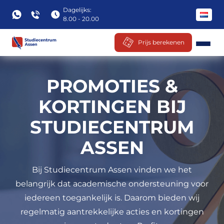
Dagelijks:
8.00 - 20.00
Prijs berekenen
Ga
naar
PROMOTIES &
inhoud
KORTINGEN BIJ
STUDIECENTRUM
ASSEN
Bij Studiecentrum Assen vinden we het
belangrijk dat academische ondersteuning voor
iedereen toegankelijk is. Daarom bieden wij
regelmatig aantrekkelijke acties en kortingen