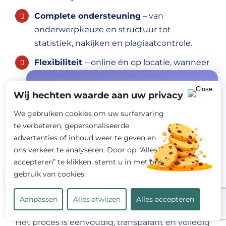
Complete ondersteuning
– van
onderwerpkeuze en structuur tot
statistiek, nakijken en plagiaatcontrole.
Flexibiliteit
– online én op locatie, wanneer
het jou uitkomt.
Speciale aanbieding
Wij hechten waarde aan uw privacy
Resultaatgericht
– ons doel is dat jij sneller,
gratis offerte +
START10%
korting
beter en met minder stress afstudeert.
We gebruiken cookies om uw surfervaring
op jouw eerste opdracht!
te verbeteren, gepersonaliseerde
advertenties of inhoud weer te geven en
Hoe kun je een
ons verkeer te analyseren. Door op “Alles
bachelorscriptie laten
accepteren” te klikken, stemt u in met ons
schrijven?
gebruik van cookies.
Wil je jouw bachelorscriptie laten schrijven door
Bereken mijn kosten
Aanpassen
Alles afwijzen
Alles accepteren
een professionele ghostwriter voor je scriptie?
Het proces is eenvoudig, transparant en volledig