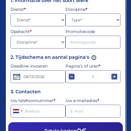
1. Informatie over het soort werk
Dienst
*
Discipline
*
Opdracht
*
Promotiecode
Voor diensten zoals Huiswerkbegeleiding, Scriptiebegeleiding, Studiecoaching, Scriptiehulp, Coaching en Examentraining wordt de prijs berekend op basis van het aantal uren dat nodig is voor de bege
2. Tijdschema en aantal pagina's
Deadline invoeren
Pagina’s of uren
*
3. Contacten
Uw telefoonnummer
*
Uw e-mailadres
*
0€
Totale kosten