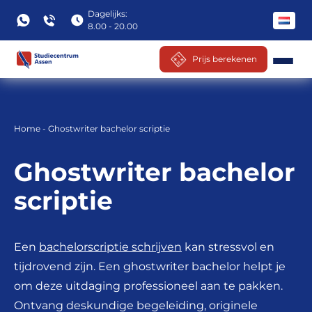
Dagelijks:
8.00 - 20.00
Prijs berekenen
Ga
naar
inhoud
Home
-
Ghostwriter bachelor scriptie
Ghostwriter bachelor
scriptie
Een
bachelorscriptie schrijven
kan stressvol en
tijdrovend zijn. Een ghostwriter bachelor helpt je
om deze uitdaging professioneel aan te pakken.
Ontvang deskundige begeleiding, originele