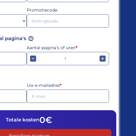
Promotiecode
Voor diensten zoals Huiswerkbegeleiding, Scriptiebegeleiding, Studiecoaching, Scriptiehulp, Coaching en Examentraining wordt de prijs berekend op basis van het aantal uren dat nodig is voor de begeleiding.
al pagina's
Aantal pagina’s of uren
*
Uw e-mailadres
*
0€
Totale kosten