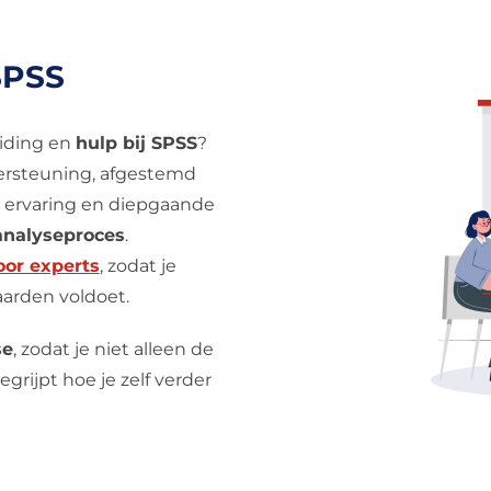
SPSS
eiding en
hulp bij SPSS
?
rsteuning, afgestemd
e ervaring en diepgaande
analyseproces
.
oor experts
, zodat je
aarden voldoet.
se
, zodat je niet alleen de
egrijpt hoe je zelf verder