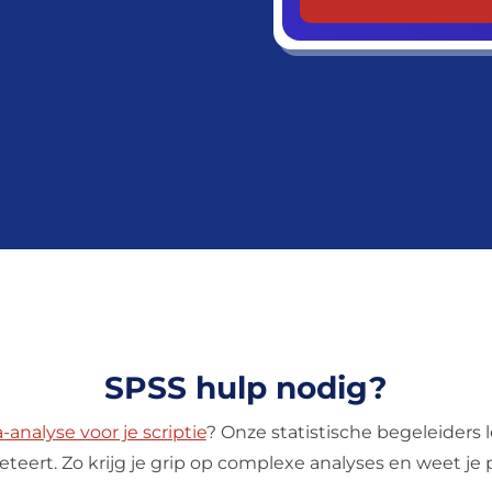
SPSS hulp nodig?
-analyse voor je scriptie
? Onze statistische begeleiders 
teert. Zo krijg je grip op complexe analyses en weet je p