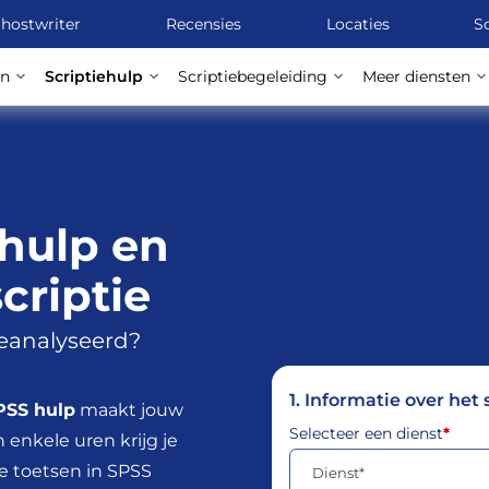
hostwriter
Recensies
Locaties
Sc
en
Scriptiehulp
Scriptiebegeleiding
Meer diensten
 hulp en
scriptie
geanalyseerd?
1. Informatie over het
PSS hulp
maakt jouw
Selecteer een dienst
*
n enkele uren krijg je
ste toetsen in SPSS