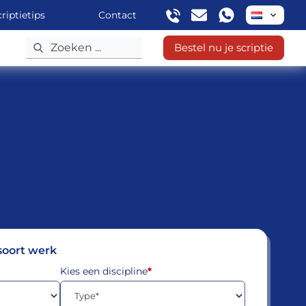
riptietips
Contact
Bestel nu je scriptie
 soort werk
Kies een discipline
*