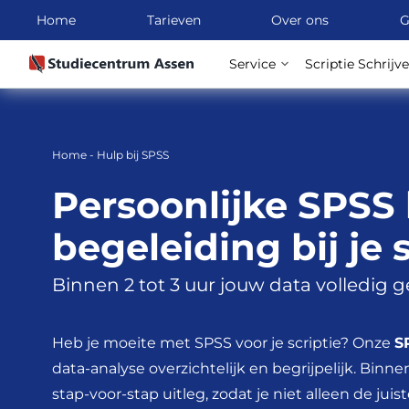
Home
Tarieven
Over ons
G
Service
Scriptie Schrijv
Ga
naar
inhoud
Home
-
Hulp bij SPSS
Persoonlijke SPSS
begeleiding bij je 
Binnen 2 tot 3 uur jouw data volledig 
Heb je moeite met SPSS voor je scriptie? Onze
S
data-analyse overzichtelijk en begrijpelijk. Binne
stap-voor-stap uitleg, zodat je niet alleen de jui