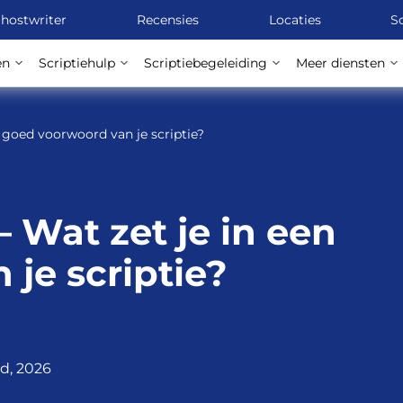
hostwriter
Recensies
Locaties
Sc
en
Scriptiehulp
Scriptiebegeleiding
Meer diensten
n goed voorwoord van je scriptie?
– Wat zet je in een
je scriptie?
rd, 2026