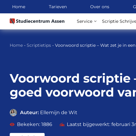
Home
Tarieven
Over ons
G
Service
Scriptie Schrijv
Ga
naar
Home
-
Scriptietips
-
Voorwoord scriptie – Wat zet je in ee
inhoud
Voorwoord scriptie 
goed voorwoord van 
Auteur:
Ellemijn de Wit
1886
februari 3