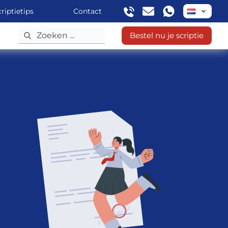
riptietips
Contact
Bestel nu je scriptie