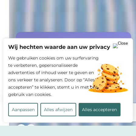
Speciale aanbieding
Wij hechten waarde aan uw privacy
gratis offerte +
START10%
korting
We gebruiken cookies om uw surfervaring
op jouw eerste opdracht!
te verbeteren, gepersonaliseerde
advertenties of inhoud weer te geven en
ons verkeer te analyseren. Door op “Alles
accepteren” te klikken, stemt u in met ons
gebruik van cookies.
Bereken mijn kosten
Aanpassen
Alles afwijzen
Alles accepteren