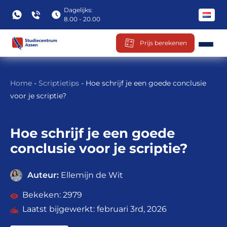
Dagelijks:
8.00 - 20.00
Prijs berekenen
Ga
naar
Home
-
Scriptietips
-
Hoe schrijf je een goede conclusie
inhoud
voor je scriptie?
Hoe schrijf je een goede
conclusie voor je scriptie?
Auteur:
Ellemijn de Wit
2979
februari 3rd, 2026