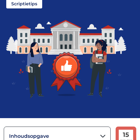
Scriptietips
15
Inhoudsopgave