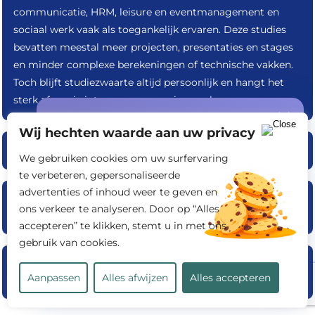
communicatie, HRM, leisure en eventmanagement en
sociaal werk vaak als toegankelijk ervaren. Deze studies
bevatten meestal meer projecten, presentaties en stages
en minder complexe berekeningen of technische vakken.
Toch blijft studiezwaarte altijd persoonlijk en hangt het
sterk af van je interesses en manier van leren.
Speciale aanbieding
Wij hechten waarde aan uw privacy
gratis offerte +
START10%
korting
Welke studies vermijden zware wiskunde?
We gebruiken cookies om uw surfervaring
op jouw eerste opdracht!
te verbeteren, gepersonaliseerde
advertenties of inhoud weer te geven en
Heeft een makkelijke studie invloed op je
ons verkeer te analyseren. Door op “Alles
carrière?
accepteren” te klikken, stemt u in met ons
gebruik van cookies.
Welke hbo opleidingen in Nederland hebben
Bereken mijn kosten
Aanpassen
Alles afwijzen
Alles accepteren
hoge slagingspercentages?