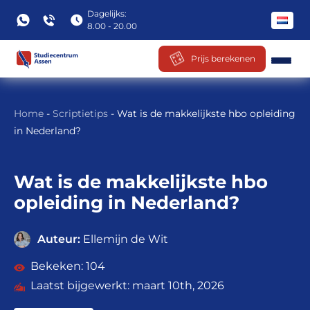
Dagelijks:
8.00 - 20.00
Prijs berekenen
Ga
naar
Home
-
Scriptietips
-
Wat is de makkelijkste hbo opleiding
inhoud
in Nederland?
Wat is de makkelijkste hbo
opleiding in Nederland?
Auteur:
Ellemijn de Wit
104
maart 10th, 2026