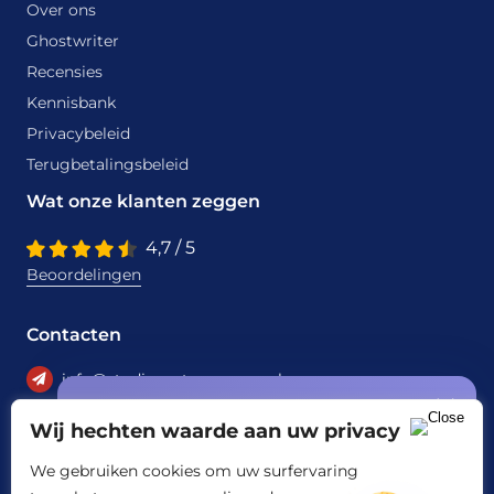
Over ons
Ghostwriter
Recensies
Kennisbank
Privacybeleid
Terugbetalingsbeleid
Wat onze klanten zeggen
4,7 / 5
Beoordelingen
Contacten
info@studiecentrumassen.nl
Speciale aanbieding
+31 6 22950297
Wij hechten waarde aan uw privacy
gratis offerte +
START10%
korting
We gebruiken cookies om uw surfervaring
op jouw eerste opdracht!
Betaalmethoden