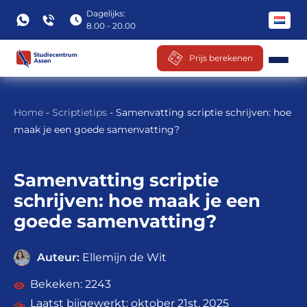
Dagelijks:
8.00 - 20.00
Prijs berekenen
Ga
naar
Home
-
Scriptietips
-
Samenvatting scriptie schrijven: hoe
inhoud
maak je een goede samenvatting?
Samenvatting scriptie
schrijven: hoe maak je een
goede samenvatting?
Auteur:
Ellemijn de Wit
2243
oktober 21st, 2025